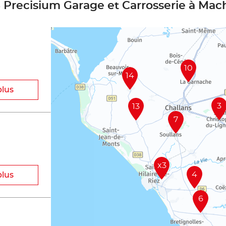
5 Precisium Garage et Carrosserie à Mac
10
14
plus
3
13
7
x3
4
plus
6