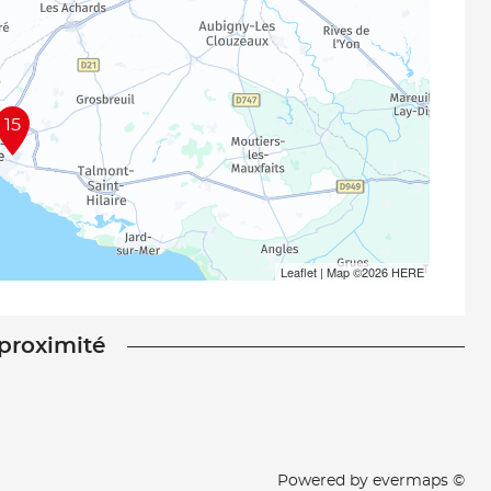
15
Leaflet
| Map ©2026
HERE
 proximité
Powered by
evermaps ©