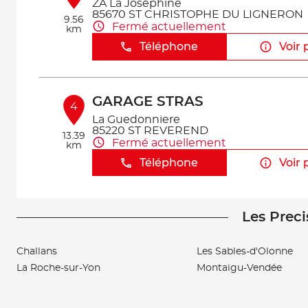
ZA La Joséphine
85670 ST CHRISTOPHE DU LIGNERON
9.56
Fermé actuellement
km
Téléphone
Voir 
GARAGE STRAS
4
La Guedonniere
85220 ST REVEREND
13.39
Fermé actuellement
km
Téléphone
Voir 
Les Preci
OUEST GARAGE SERVICE
5
16 La Pinsonniere
85190 VENANSAULT
Challans
Les Sables-d'Olonne
15.47
Fermé actuellement
km
La Roche-sur-Yon
Montaigu-Vendée
Téléphone
Voir 