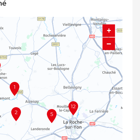
hé
+
−
1
12
2
5