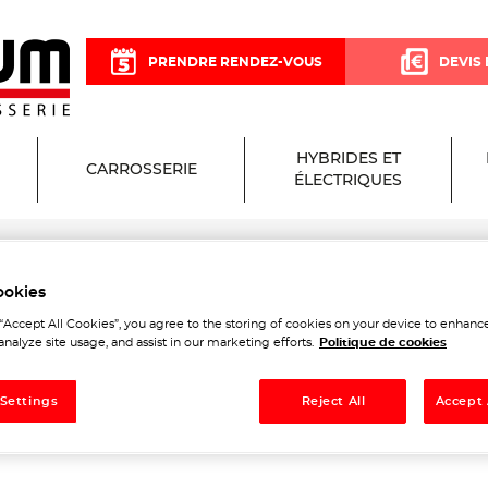
PRENDRE RENDEZ-VOUS
DEVIS 
HYBRIDES ET
CARROSSERIE
ÉLECTRIQUES
ookies
isium Garage et Carrosseri
 “Accept All Cookies”, you agree to the storing of cookies on your device to enhance
analyze site usage, and assist in our marketing efforts.
Politique de cookies
 Settings
Reject All
Accept 