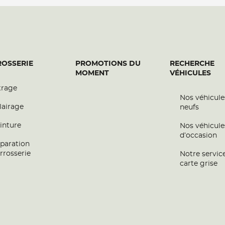
plus
OSSERIE
PROMOTIONS DU
RECHERCHE
MOMENT
VÉHICULES
trage
Nos véhicule
lairage
neufs
inture
Nos véhicule
d’occasion
paration
plus
rrosserie
Notre servic
carte grise