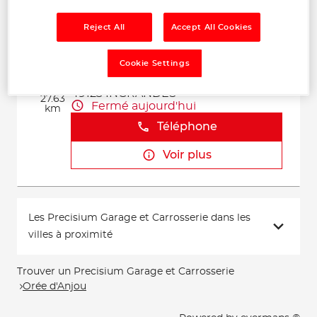
Voir plus
Reject All
Accept All Cookies
ILF AUTOS
Cookie Settings
2
TOURNEBRIDE
49123 INGRANDES
27.63
Fermé aujourd'hui
km
Téléphone
Voir plus
Les Precisium Garage et Carrosserie dans les
villes à proximité
Trouver un Precisium Garage et Carrosserie
Orée d'Anjou