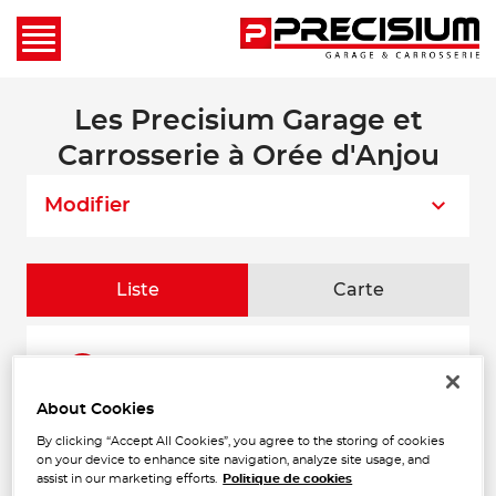
Les Precisium Garage et
Carrosserie à Orée d'Anjou
Modifier
Liste
Carte
CARROSSERIE CORABOEUF
1
ZA de Ribotte
49410 ST FLORENT LE VIEIL
About Cookies
18.7
Fermé actuellement
km
By clicking “Accept All Cookies”, you agree to the storing of cookies
Téléphone
on your device to enhance site navigation, analyze site usage, and
assist in our marketing efforts.
Politique de cookies