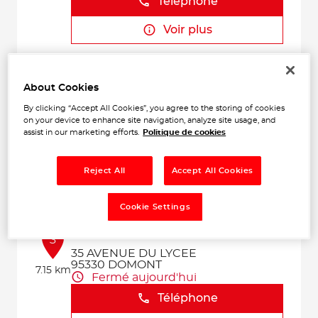
Téléphone
Voir plus
IDF ELECTRONIQUE CAR
About Cookies
2
63 Rue des Jardins
By clicking “Accept All Cookies”, you agree to the storing of cookies
95480 PIERRELAYE
on your device to enhance site navigation, analyze site usage, and
6.01
Fermé aujourd'hui
km
assist in our marketing efforts.
Politique de cookies
Téléphone
Reject All
Accept All Cookies
Voir plus
Cookie Settings
GARAGE DU STADE
3
35 AVENUE DU LYCEE
95330 DOMONT
7.15 km
Fermé aujourd'hui
Téléphone