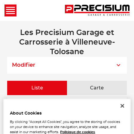
Les Precisium Garage et
Carrosserie à Villeneuve-
Tolosane
Modifier
Liste
Carte
CARROSSERIE CAROZZANI
1
About Cookies
33 Chemin des Palanques Sud
31120 PORTET SUR GARONNE
By clicking “Accept All Cookies”, you agree to the storing of cookies
5.13 km
Ouvert 08:00 - 12:00 et 14:00 -
on your device to enhance site navigation, analyze site usage, and
18:00
assist in our marketing efforts.
Politique de cookies