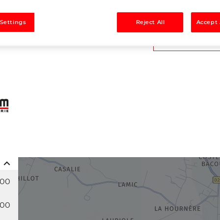
Tél
 Settings
Reject All
Accept 
Demande
:00
:00