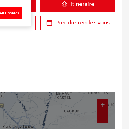
éphone
Itinéraire
All Cookies
r un devis
Prendre rendez-vous
+
−