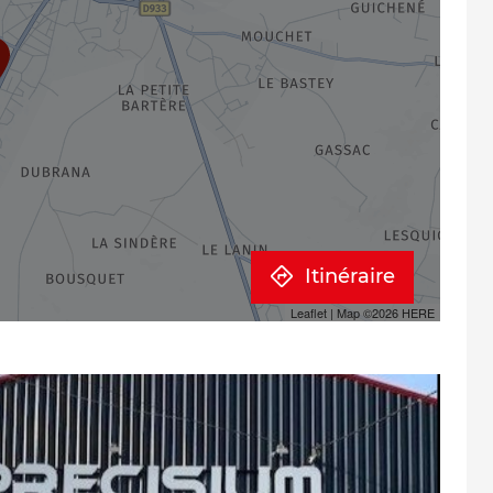
Itinéraire
Leaflet
| Map ©2026
HERE