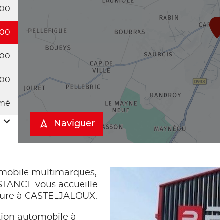
:00
:00
:00
:00
mé
Naviguer
mobile multimarques,
TANCE vous accueille
oiture à CASTELJALOUX.
tion automobile à