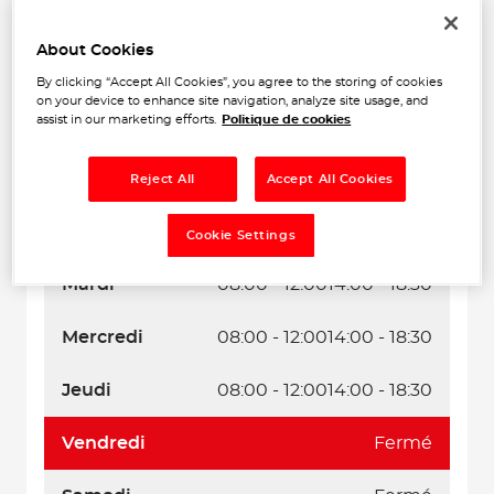
About Cookies
By clicking “Accept All Cookies”, you agree to the storing of cookies
on your device to enhance site navigation, analyze site usage, and
assist in our marketing efforts.
Politique de cookies
Naviguer
Itinéraire
Leaflet
| Map ©2026
HERE
Reject All
Accept All Cookies
Horaires d'ouverture
Lundi
08:00 - 12:00
14:00 - 18:30
Cookie Settings
Mardi
08:00 - 12:00
14:00 - 18:30
Mercredi
08:00 - 12:00
14:00 - 18:30
Jeudi
08:00 - 12:00
14:00 - 18:30
Vendredi
Fermé