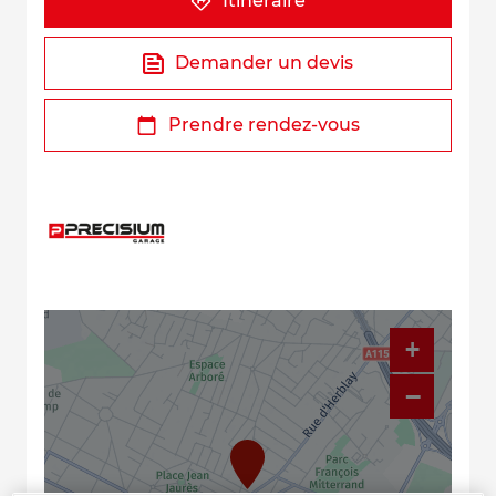
Itinéraire
Demander un devis
Prendre rendez-vous
+
−