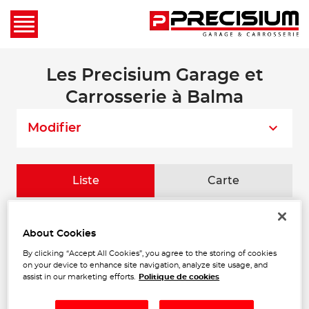
Les Precisium Garage et
Carrosserie à Balma
Modifier
Liste
Carte
CARROSSERIE CAROZZANI
1
About Cookies
33 Chemin des Palanques Sud
By clicking “Accept All Cookies”, you agree to the storing of cookies
31120 PORTET SUR GARONNE
11.34
on your device to enhance site navigation, analyze site usage, and
Fermé actuellement
km
assist in our marketing efforts.
Politique de cookies
Téléphone