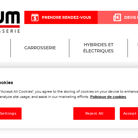
PRENDRE RENDEZ-VOUS
DEVIS 
HYBRIDES ET
CARROSSERIE
ÉLECTRIQUES
ookies
um Garage et Carrosserie à 
 “Accept All Cookies”, you agree to the storing of cookies on your device to enhance
analyze site usage, and assist in our marketing efforts.
Politique de cookies
 Settings
Reject All
Accept 