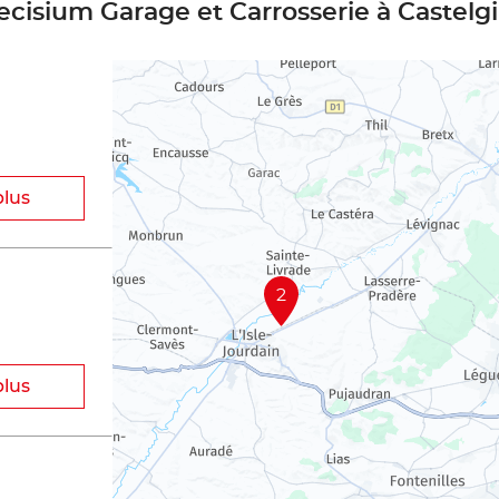
ecisium Garage et Carrosserie à Castelg
plus
2
plus