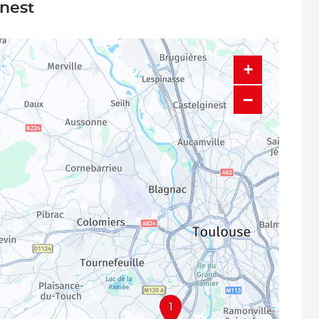
inest
+
−
1