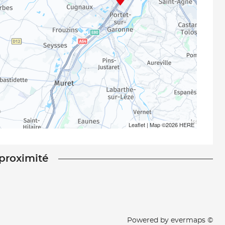
Leaflet
| Map ©2026
HERE
 proximité
Powered by
evermaps ©