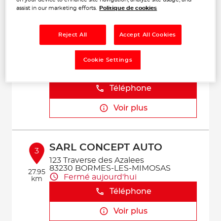
Voir plus
assist in our marketing efforts.
Politique de cookies
Reject All
Accept All Cookies
DIRECT AUTO
2
2 Chemin du Collet Pont Vieux
Cookie Settings
83390 PIERREFEU-DU-VAR
22.05
Fermé aujourd'hui
km
Téléphone
Voir plus
SARL CONCEPT AUTO
3
123 Traverse des Azalees
83230 BORMES-LES-MIMOSAS
27.95
Fermé aujourd'hui
km
Téléphone
Voir plus