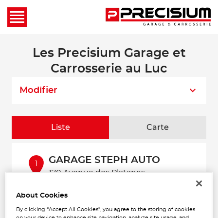
Les Precisium Garage et
Carrosserie au Luc
Modifier
Liste
Carte
GARAGE STEPH AUTO
1
170 Avenue des Platanes
83660 CARNOULES
15.05
Fermé aujourd'hui
km
About Cookies
Téléphone
By clicking “Accept All Cookies”, you agree to the storing of cookies
on your device to enhance site navigation, analyze site usage, and