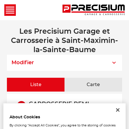
Les Precisium Garage et
Carrosserie à Saint-Maximin-
la-Sainte-Baume
Modifier
Liste
Carte
CARROSSERIE REMI
1
22 AVENUE DE MADRID
83870 SIGNES
About Cookies
22.16
Fermé aujourd'hui
km
By clicking “Accept All Cookies”, you agree to the storing of cookies