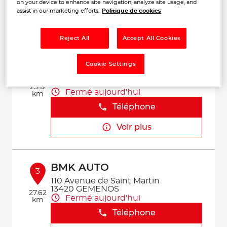
Téléphone
on your device to enhance site navigation, analyze site usage, and
assist in our marketing efforts.
Politique de cookies
Voir plus
Reject All
Accept All Cookies
GARAGE DE L'ETOILE
Cookie Settings
2
1422 Route du Stade
13360 ROQUEVAIRE
25.12
Fermé aujourd'hui
km
Téléphone
Voir plus
BMK AUTO
3
110 Avenue de Saint Martin
13420 GEMENOS
27.62
Fermé aujourd'hui
km
Téléphone