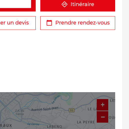
éphone
Itinéraire
r un devis
Prendre rendez-vous
+
−