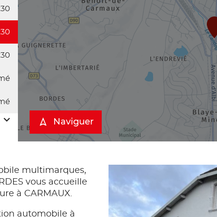
:30
:30
:30
mé
mé
Naviguer
bile multimarques,
DES vous accueille
oiture à CARMAUX.
tion automobile à