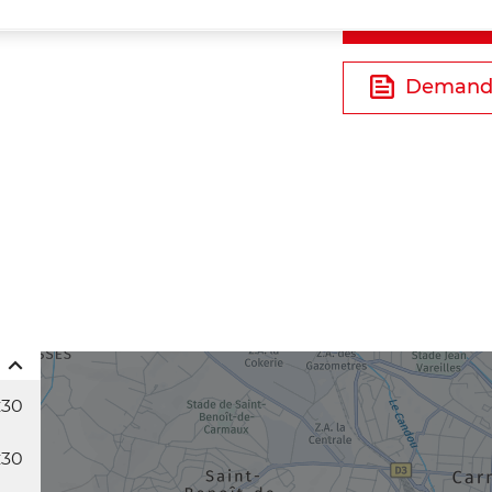
Tél
Demande
:30
:30