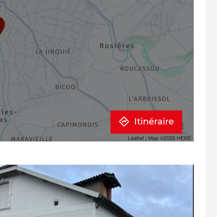
Itinéraire
Leaflet
| Map ©2026
HERE