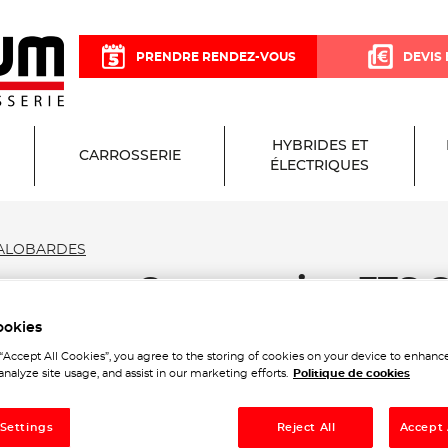
PRENDRE RENDEZ-VOUS
DEVIS 
HYBRIDES ET
CARROSSERIE
ÉLECTRIQUES
GALOBARDES
arage et Carrosserie - ET
ookies
 “Accept All Cookies”, you agree to the storing of cookies on your device to enhance
analyze site usage, and assist in our marketing efforts.
Politique de cookies
 Settings
Reject All
Accept 