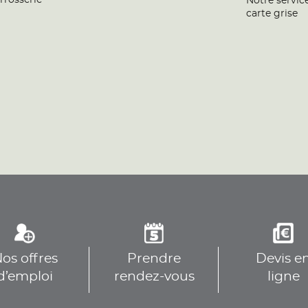
rrosserie
Notre servic
carte grise
os offres
Prendre
Devis e
d’emploi
rendez-vous
ligne