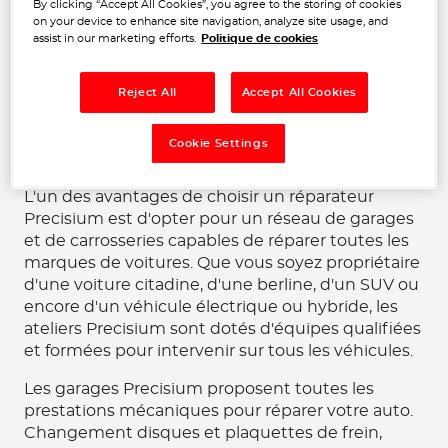
Precisium offrent une gamme complète de
By clicking “Accept All Cookies”, you agree to the storing of cookies
on your device to enhance site navigation, analyze site usage, and
services allant de l'entretien régulier aux
assist in our marketing efforts.
Politique de cookies
réparations les plus complexes et techniques.
Faites confiance à nos garagistes et carrossiers
pour l'entretien de vos véhicules.
Reject All
Accept All Cookies
Réparation et entretien de toutes les
Cookie Settings
marques de voitures
L'un des avantages de choisir un réparateur
Precisium est d'opter pour un réseau de garages
et de carrosseries capables de réparer toutes les
marques de voitures. Que vous soyez propriétaire
d'une voiture citadine, d'une berline, d'un SUV ou
encore d'un véhicule électrique ou hybride, les
ateliers Precisium sont dotés d'équipes qualifiées
et formées pour intervenir sur tous les véhicules.
Les garages Precisium proposent toutes les
prestations mécaniques pour réparer votre auto.
Changement disques et plaquettes de frein,