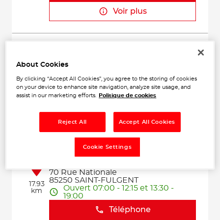
Voir plus
GARAGE DU CENTRE
2
33 RUE FRANCOIS NICOLAS
About Cookies
85500 CHANVERRIE
5.22
Ouvert 07:30 - 12:00 et 14:00 -
By clicking “Accept All Cookies”, you agree to the storing of cookies
km
18:30
on your device to enhance site navigation, analyze site usage, and
assist in our marketing efforts.
Politique de cookies
Téléphone
Voir plus
Reject All
Accept All Cookies
Cookie Settings
GARAGE RETAILLEAU SARL
3
70 Rue Nationale
85250 SAINT-FULGENT
17.93
Ouvert 07:00 - 12:15 et 13:30 -
km
19:00
Téléphone