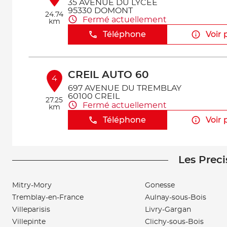
35 AVENUE DU LYCEE
95330 DOMONT
24.74
Fermé actuellement
km
Téléphone
Voir 
CREIL AUTO 60
4
697 AVENUE DU TREMBLAY
60100 CREIL
27.25
Fermé actuellement
km
Téléphone
Voir 
Les Preci
COLORS CONCEPT
5
1 Avenue Clement Ader
94420 LEPLESSIS-TREVISE
Mitry-Mory
Gonesse
28.76
Fermé actuellement
km
Tremblay-en-France
Aulnay-sous-Bois
Téléphone
Voir 
Villeparisis
Livry-Gargan
Villepinte
Clichy-sous-Bois