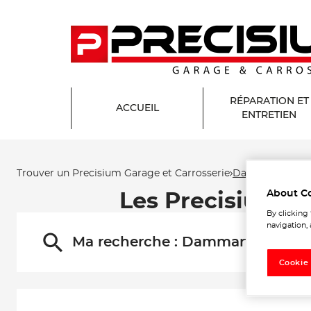
RÉPARATION ET
ACCUEIL
ENTRETIEN
Trouver un Precisium Garage et Carrosserie
Dammartin-en-
About C
Les Precisium G
By clicking
navigation, 
Ma recherche :
Dammartin-en-Go
Cookie