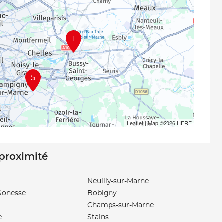
1
5
Leaflet
| Map ©2026
HERE
 proximité
Neuilly-sur-Marne
Gonesse
Bobigny
Champs-sur-Marne
e
Stains