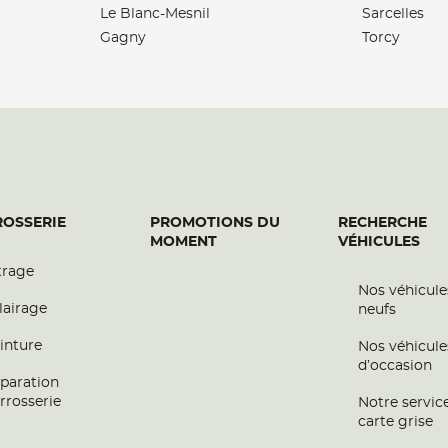
Le Blanc-Mesnil
Sarcelles
Gagny
Torcy
OSSERIE
PROMOTIONS DU
RECHERCHE
MOMENT
VÉHICULES
trage
Nos véhicule
lairage
neufs
inture
Nos véhicule
d’occasion
paration
rrosserie
Notre servic
carte grise