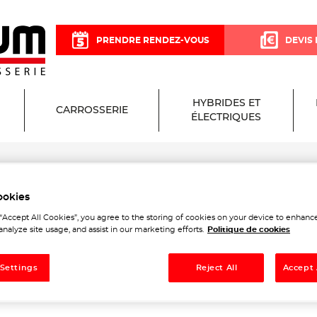
PRENDRE RENDEZ-VOUS
DEVIS 
HYBRIDES ET
CARROSSERIE
ÉLECTRIQUES
Goële
ookies
arage et Carrosserie à Da
 “Accept All Cookies”, you agree to the storing of cookies on your device to enhance
analyze site usage, and assist in our marketing efforts.
Politique de cookies
ële
 Settings
Reject All
Accept 