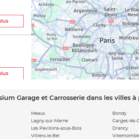
plus
plus
sium Garage et Carrosserie dans les villes à
Meaux
Bondy
Lagny-sur-Marne
Garges-lès-
plus
Les Pavillons-sous-Bois
Drancy
Villiers-le-Bel
Villemombl