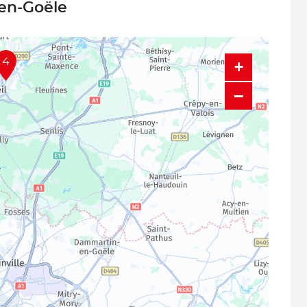
-en-Goële
4
+
−