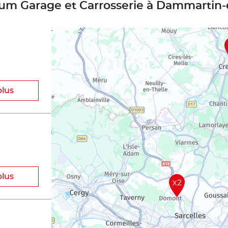
ium Garage et Carrosserie à Dammartin
plus
plus
x2