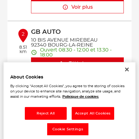
Voir plus
GB AUTO
2
10 BIS AVENUE MIREBEAU
92340 BOURG-LA-REINE
8.51
Ouvert 08:30 - 12:00 et 13:30 -
km
18:00
Téléphone
Voir plus
About Cookies
By clicking “Accept All Cookies”, you agree to the storing of cookies
on your device to enhance site navigation, analyze site usage, and
assist in our marketing efforts.
Politique de cookies
GARAGE REPUBLIQUE
3
AUTOMOBILE
Reject All
Accept All Cookies
171 AVENUE DE LA REPUBLIQUE
10.2
94290 VILLEJUIF
km
Fermé actuellement
Cookie Settings
Téléphone