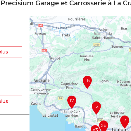
 Precisium Garage et Carrosserie à La C
plus
16
17
plus
12
2
x6
x3