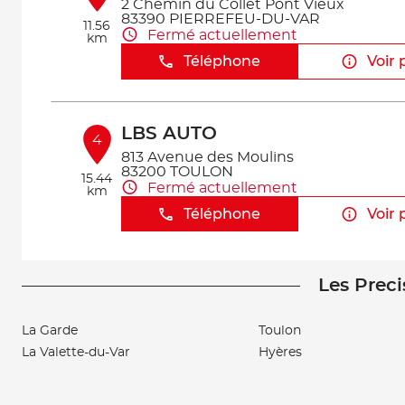
2 Chemin du Collet Pont Vieux
83390 PIERREFEU-DU-VAR
11.56
Fermé actuellement
km
Téléphone
Voir 
LBS AUTO
4
813 Avenue des Moulins
83200 TOULON
15.44
Fermé actuellement
km
Téléphone
Voir 
Les Preci
SAINT HONORAT AUTOMOBIL
5
472 Chemin de la Seyne a Bastian
83500 LA SEYNE-SUR-MER
La Garde
Toulon
17.15
Fermé actuellement
km
La Valette-du-Var
Hyères
Téléphone
Voir 