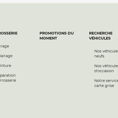
plus
OSSERIE
PROMOTIONS DU
RECHERCHE
MOMENT
VÉHICULES
trage
Nos véhicule
lairage
neufs
inture
Nos véhicule
d’occasion
paration
plus
rrosserie
Notre servic
carte grise