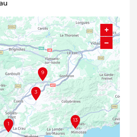
rau
+
−
9
3
13
1