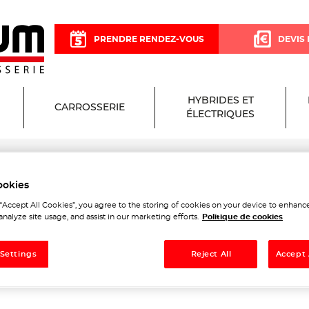
PRENDRE RENDEZ-VOUS
DEVIS 
HYBRIDES ET
CARROSSERIE
ÉLECTRIQUES
ookies
sium Garage et Carrosserie
 “Accept All Cookies”, you agree to the storing of cookies on your device to enhance
analyze site usage, and assist in our marketing efforts.
Politique de cookies
 Settings
Reject All
Accept 