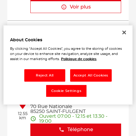
Voir plus
ARB GARAGE
2
5 Rue du Bocage
About Cookies
85510 LEBOUPERE
10.37
Ouvert 08:00 - 12:30 et 14:00 -
By clicking “Accept All Cookies”, you agree to the storing of cookies
km
18:30
on your device to enhance site navigation, analyze site usage, and
assist in our marketing efforts.
Politique de cookies
Téléphone
Voir plus
Reject All
Accept All Cookies
Cookie Settings
GARAGE RETAILLEAU SARL
3
70 Rue Nationale
85250 SAINT-FULGENT
12.55
Ouvert 07:00 - 12:15 et 13:30 -
km
19:00
Téléphone