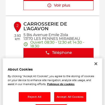
Voir plus
CARROSSERIE DE
2
L'AGAVON
5 Bis Avenue Emile Zola
3.93
13170 LES PENNES MIRABEAU
km
Ouvert 08:30 - 12:30 et 14:30 -
18:30
Téléphone
Voir plus
About Cookies
By clicking “Accept All Cookies”, you agree to the storing of cookies
GAVOTTE AUTO
on your device to enhance site navigation, analyze site usage, and
3
assist in our marketing efforts.
Politique de cookies
6 Vieille route de la Gavotte
13170 LES PENNES MIRABEAU
10.29
Ouvert 08:00 - 12:00 et 14:00 -
km
Reject All
Accept All Cookies
18:00
Téléphone