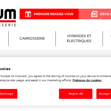
PRENDRE RENDEZ-VOUS
DEVIS 
HYBRIDES ET
CARROSSERIE
ÉLECTRIQUES
ookies
um Garage et Carrosserie à 
 “Accept All Cookies”, you agree to the storing of cookies on your device to enhance
analyze site usage, and assist in our marketing efforts.
Politique de cookies
 Settings
Reject All
Accept 