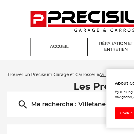
RÉPARATION ET
ACCUEIL
ENTRETIEN
Trouver un Precisium Garage et Carrosserie
Villetaneuse
About C
Les Precisi
By clicking
navigation, 
Ma recherche :
Villetaneuse
Cookie