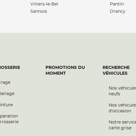
Villiers-le-Bel
Pantin
Sannois
Drancy
plus
OSSERIE
PROMOTIONS DU
RECHERCHE
MOMENT
VÉHICULES
trage
Nos véhicule
plus
lairage
neufs
inture
Nos véhicule
d’occasion
paration
rrosserie
Notre servic
carte grise