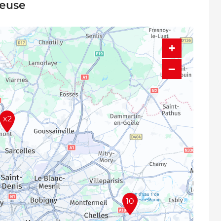
neuse
+
−
x2
10