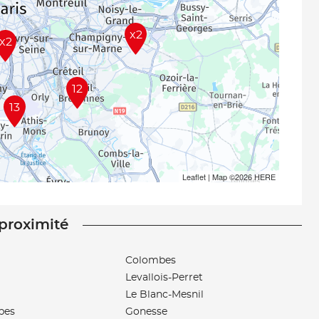
x2
x2
12
13
Leaflet
| Map ©2026
HERE
 proximité
Colombes
Levallois-Perret
Le Blanc-Mesnil
bes
Gonesse