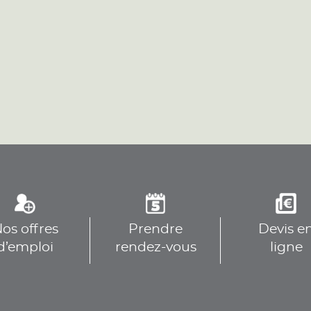
plus
plus
os offres
Prendre
Devis e
plus
d’emploi
rendez-vous
ligne