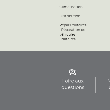
Téléphone
Voir 
Climatisation
Distribution
FORMULE PRO
9
Répar’utilitaires
ZAC du Moulin à Vent
: Réparation de
95650 PUISEUX PONTOISE
véhicules
25.64
Fermé actuellement
utilitaires
km
Téléphone
Voir 
AUTO LIFT 77
10
21 Rue Ampère
77400 LAGNY SUR MARNE
26.77
Fermé actuellement
Foire aux
N
km
Téléphone
questions
Voir 
GARAGE DU PRE FUSE
11