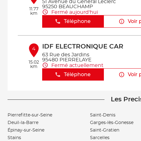
51 Avenue du Général Leclerc
95250 BEAUCHAMP
11.77
Fermé aujourd'hui
km
Téléphone
Voir 
IDF ELECTRONIQUE CAR
4
63 Rue des Jardins
95480 PIERRELAYE
15.02
Fermé actuellement
km
Téléphone
Voir 
Les Preci
GARAGE REPUBLIQUE AUTOM
5
171 AVENUE DE LA REPUBLIQUE
94290 VILLEJUIF
Pierrefitte-sur-Seine
Saint-Denis
19.67
Fermé actuellement
km
Deuil-la-Barre
Garges-lès-Gonesse
Téléphone
Voir 
Épinay-sur-Seine
Saint-Gratien
Stains
Sarcelles