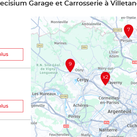
recisium Garage et Carrosserie à Villeta
7
plus
9
x2
plus