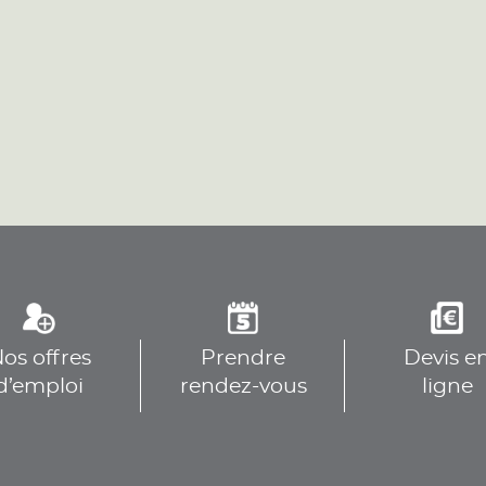
plus
plus
os offres
Prendre
Devis e
plus
d’emploi
rendez-vous
ligne