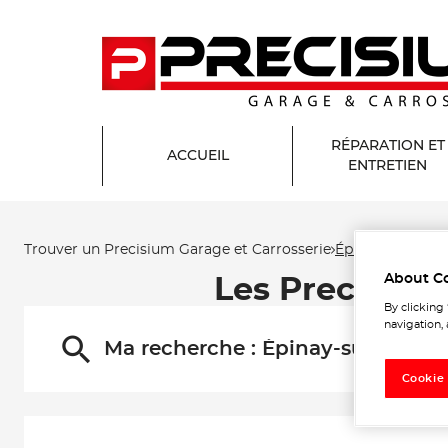
RÉPARATION ET
ACCUEIL
ENTRETIEN
Trouver un Precisium Garage et Carrosserie
Épinay-sur-Org
About C
Les Precisium
By clicking
navigation, 
Ma recherche :
Épinay-sur-Orge
Cookie