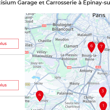
cisium Garage et Carrosserie à Épinay-s
plus
6
7
plus
3
4
1