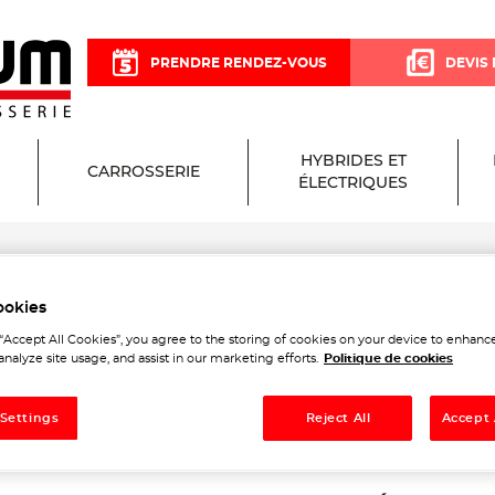
PRENDRE RENDEZ-VOUS
DEVIS 
HYBRIDES ET
CARROSSERIE
ÉLECTRIQUES
e
ookies
 Garage et Carrosserie à É
 “Accept All Cookies”, you agree to the storing of cookies on your device to enhance
analyze site usage, and assist in our marketing efforts.
Politique de cookies
 Settings
Reject All
Accept 