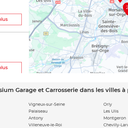
plus
plus
sium Garage et Carrosserie dans les villes à
Vigneux-sur-Seine
Orly
Palaiseau
Les Ulis
plus
Antony
Montgeron
Villeneuve-le-Roi
Chevilly-Lar