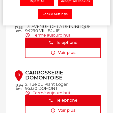
Reject All
Accept All Cookies
Cookie Settings
GARAGE REPUBLIQUE
4
AUTOMOBILE
171 AVENUE DE LA REPUBLIQUE
17.53
94290 VILLEJUIF
km
Fermé aujourd'hui
Téléphone
Voir plus
CARROSSERIE
5
DOMONTOISE
2 Rue du Plant Loger
18.94
95330 DOMONT
km
Fermé aujourd'hui
Téléphone
Voir plus