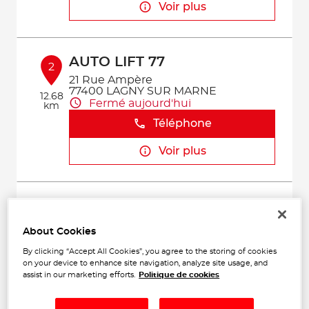
Voir plus
AUTO LIFT 77
2
21 Rue Ampère
77400 LAGNY SUR MARNE
12.68
Fermé aujourd'hui
km
Téléphone
Voir plus
GARAGE DU PRE FUSE
3
13 Rue Jean Moulin
About Cookies
77340 PONTAULT-COMBAULT
13.84
Fermé aujourd'hui
km
By clicking “Accept All Cookies”, you agree to the storing of cookies
on your device to enhance site navigation, analyze site usage, and
Téléphone
assist in our marketing efforts.
Politique de cookies
Voir plus