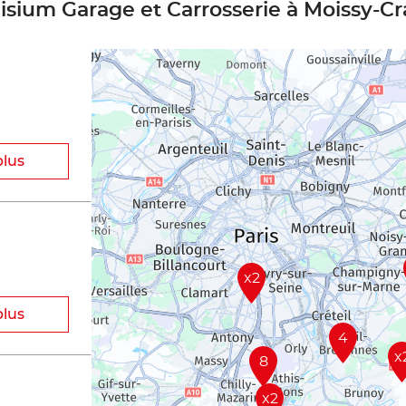
cisium Garage et Carrosserie à Moissy-C
plus
x2
plus
4
x
8
x2