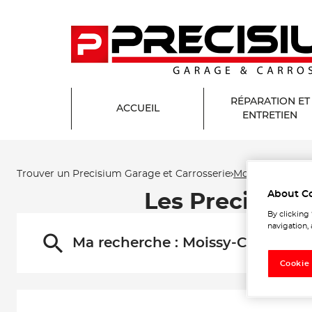
RÉPARATION ET
ACCUEIL
ENTRETIEN
Trouver un Precisium Garage et Carrosserie
Moissy-Cramaye
About C
Les Precisium
By clicking
navigation, 
Ma recherche :
Moissy-Cramayel
Cookie