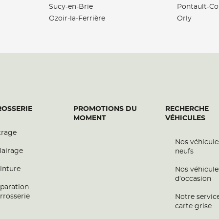
Sucy-en-Brie
Pontault-C
Ozoir-la-Ferrière
Orly
plus
OSSERIE
PROMOTIONS DU
RECHERCHE
MOMENT
VÉHICULES
trage
Nos véhicule
plus
lairage
neufs
inture
Nos véhicule
d’occasion
paration
rrosserie
Notre servic
carte grise