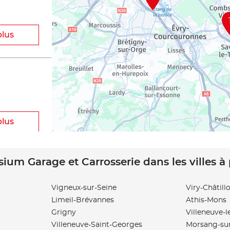
plus
plus
sium Garage et Carrosserie dans les villes à
Vigneux-sur-Seine
Viry-Châtill
Limeil-Brévannes
Athis-Mons
plus
Grigny
Villeneuve-l
Villeneuve-Saint-Georges
Morsang-su