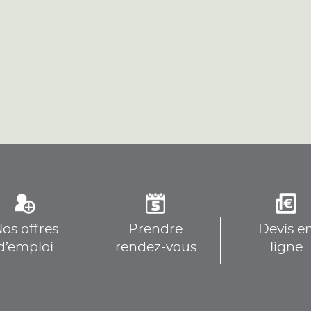
plus
plus
os offres
Prendre
Devis e
plus
d’emploi
rendez-vous
ligne
OBILE