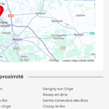
1
Leaflet
| Map ©2026
HERE
 proximité
on
Savigny-sur-Orge
Roissy-en-Brie
e-Roi
Sainte-Geneviève-des-Bois
r-Orge
Choisy-le-Roi