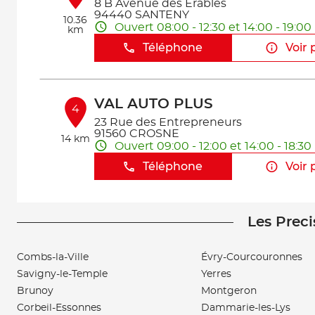
8 B Avenue des Erables
94440 SANTENY
10.36
Ouvert 08:00 - 12:30 et 14:00 - 19:00
km
Téléphone
Voir 
VAL AUTO PLUS
4
23 Rue des Entrepreneurs
91560 CROSNE
14 km
Ouvert 09:00 - 12:00 et 14:00 - 18:30
Téléphone
Voir 
Les Preci
MD CARS
5
145 Route de Fleury
91170 VIRY-CHÂTILLON
Combs-la-Ville
Évry-Courcouronnes
16.47
Ouvert 09:00 - 12:00 et 14:00 - 18:00
km
Savigny-le-Temple
Yerres
Téléphone
Voir 
Brunoy
Montgeron
Corbeil-Essonnes
Dammarie-les-Lys