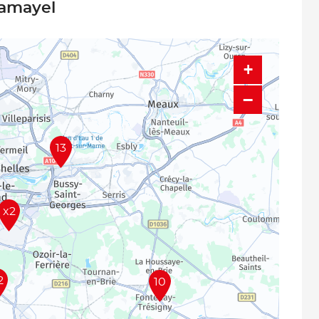
ramayel
+
−
13
x2
2
10