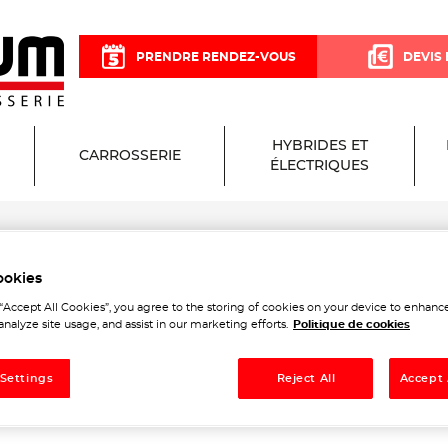
PRENDRE RENDEZ-VOUS
DEVIS 
HYBRIDES ET
CARROSSERIE
ÉLECTRIQUES
l
ookies
 Garage et Carrosserie à M
 “Accept All Cookies”, you agree to the storing of cookies on your device to enhance
analyze site usage, and assist in our marketing efforts.
Politique de cookies
 Settings
Reject All
Accept 