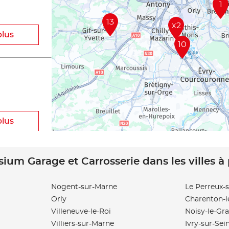
1
13
x2
plus
10
plus
sium Garage et Carrosserie dans les villes à
Nogent-sur-Marne
Le Perreux-
Orly
Charenton-l
plus
Villeneuve-le-Roi
Noisy-le-Gr
Villiers-sur-Marne
Ivry-sur-Sei