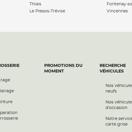
Thiais
Fontenay-so
OBILE
Le Plessis-Trévise
Vincennes
plus
OSSERIE
PROMOTIONS DU
RECHERCHE
MOMENT
VÉHICULES
trage
Nos véhicule
plus
lairage
neufs
inture
Nos véhicule
d’occasion
paration
rrosserie
Notre servic
carte grise