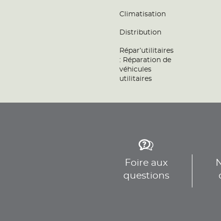
Téléphone
Voir 
Climatisation
Distribution
KDB GARAGE
9
Répar’utilitaires
4 BIS GRANDE RUE
: Réparation de
91600 SAVIGNY SUR ORGE
véhicules
14.63
Fermé actuellement
utilitaires
km
Téléphone
Voir 
MD CARS
10
145 Route de Fleury
91170 VIRY-CHÂTILLON
15.64
Fermé actuellement
Foire aux
N
km
Téléphone
questions
Voir 
C.T.A MECANIQUE
11