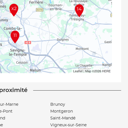
x2
14
11
Leaflet
| Map ©2026
HERE
 proximité
sur-Marne
Brunoy
e-Pont
Montgeron
and
Saint-Mandé
ne
Vigneux-sur-Seine