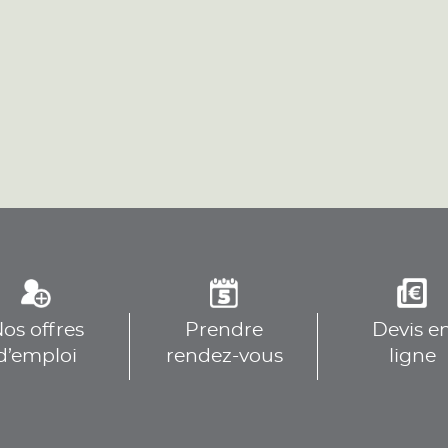
plus
plus
os offres
Prendre
Devis e
plus
d’emploi
rendez-vous
ligne