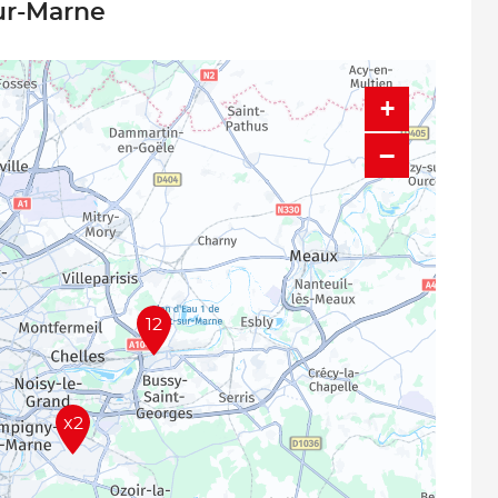
sur-Marne
+
−
12
x2