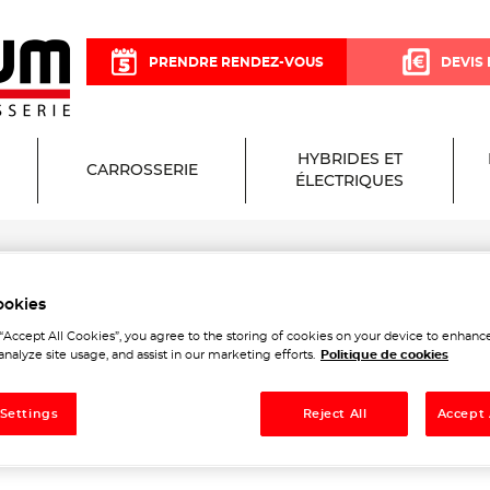
PRENDRE RENDEZ-VOUS
DEVIS 
HYBRIDES ET
CARROSSERIE
ÉLECTRIQUES
arne
ookies
arage et Carrosserie à Bo
 “Accept All Cookies”, you agree to the storing of cookies on your device to enhance
analyze site usage, and assist in our marketing efforts.
Politique de cookies
ne
 Settings
Reject All
Accept 