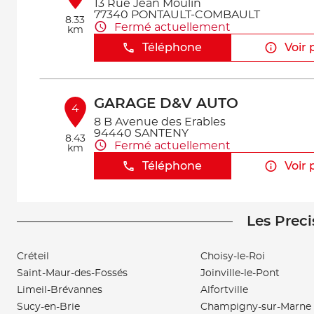
13 Rue Jean Moulin
77340 PONTAULT-COMBAULT
8.33
Fermé actuellement
km
Téléphone
Voir 
GARAGE D&V AUTO
4
8 B Avenue des Erables
94440 SANTENY
8.43
Fermé actuellement
km
Téléphone
Voir 
Les Preci
CASTRO AUTO
5
20 Chemin de la rigaude
94520 PÉRIGNY
Créteil
Choisy-le-Roi
10.19
Fermé actuellement
km
Saint-Maur-des-Fossés
Joinville-le-Pont
Téléphone
Voir 
Limeil-Brévannes
Alfortville
Sucy-en-Brie
Champigny-sur-Marne