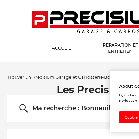
RÉPARATION ET
ACCUEIL
ENTRETIEN
Trouver un Precisium Garage et Carrosserie
Bonneuil-sur-M
About C
Les Precisium G
By clicking
navigation, 
Ma recherche :
Bonneuil-sur-Mar
Cookie