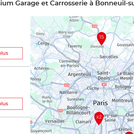
sium Garage et Carrosserie à Bonneuil-
15
plus
plus
x2