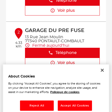
Téléphone
Voir plus
GARAGE DU PRE FUSE
2
13 Rue Jean Moulin
77340 PONTAULT-COMBAULT
4.33
Fermé aujourd'hui
km
Téléphone
Voir plus
About Cookies
GARAGE D&V AUTO
By clicking “Accept All Cookies”, you agree to the storing of cookies
3
on your device to enhance site navigation, analyze site usage, and
8 B Avenue des Erables
assist in our marketing efforts.
Politique de cookies
94440 SANTENY
7.63
Fermé aujourd'hui
km
Téléphone
Reject All
Accept All Cookies